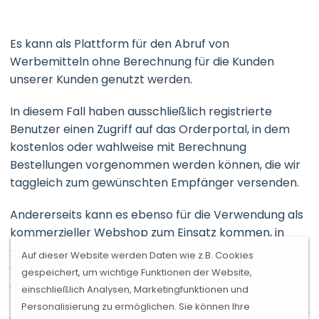
Es kann als Plattform für den Abruf von
Werbemitteln ohne Berechnung für die Kunden
unserer Kunden genutzt werden.
In diesem Fall haben ausschließlich registrierte
Benutzer einen Zugriff auf das Orderportal, in dem
kostenlos oder wahlweise mit Berechnung
Bestellungen vorgenommen werden können, die wir
taggleich zum gewünschten Empfänger versenden.
Andererseits kann es ebenso für die Verwendung als
kommerzieller Webshop zum Einsatz kommen, in
diesem Fall werden Bestellungen aus dem Internet
Auf dieser Website werden Daten wie z.B. Cookies
generiert und wir versenden die bestellte Ware nach
gespeichert, um wichtige Funktionen der Website,
dem Eingang der Zahlung direkt an den Kunden. Das
einschließlich Analysen, Marketingfunktionen und
Kernstück dieser Technik ist ein mächtiges
Personalisierung zu ermöglichen. Sie können Ihre